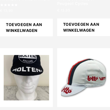
Peugeot Cycles
Gewaardeerd
€
13,95
€
13,95
5.00
uit 5
TOEVOEGEN AAN
TOEVOEGEN AAN
WINKELWAGEN
WINKELWAGEN