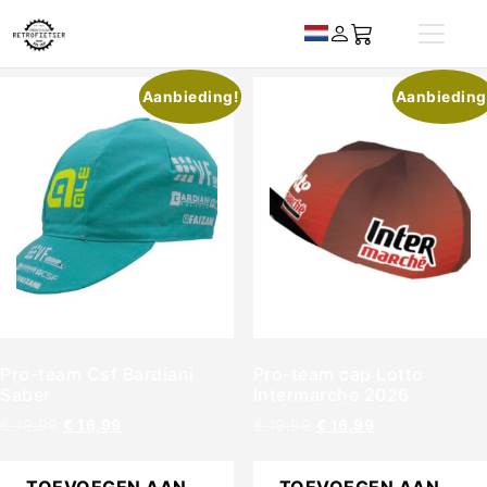
Aanbieding!
Aanbieding
Pro-team Csf Bardiani
Pro-team cap Lotto
Saber
Intermarche 2026
€
19,99
€
16,99
€
19,99
€
16,99
TOEVOEGEN AAN
TOEVOEGEN AAN