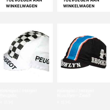
WINKELWAGEN
WINKELWAGEN
Koerspet / fietspet
Koerspet / fietspet
Peugeot
Brooklyn – Zwart
€
13,95
€
13,95