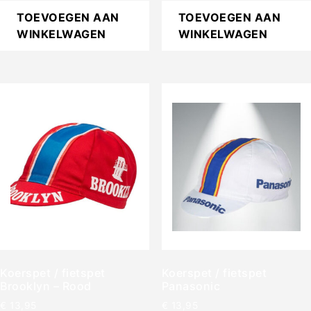
TOEVOEGEN AAN
TOEVOEGEN AAN
WINKELWAGEN
WINKELWAGEN
Koerspet / fietspet
Koerspet / fietspet
Brooklyn – Rood
Panasonic
€
13,95
€
13,95