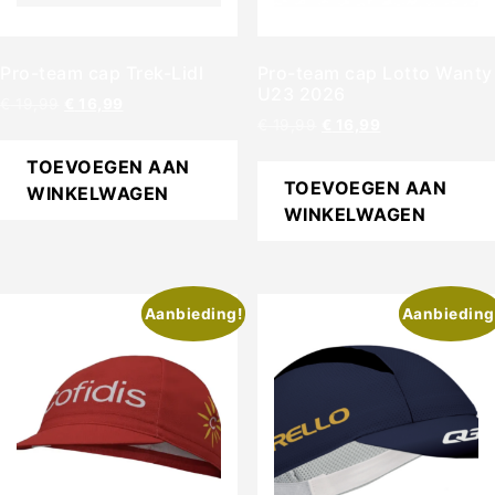
Pro-team cap Trek-Lidl
Pro-team cap Lotto Wanty
U23 2026
€
19,99
€
16,99
€
19,99
€
16,99
TOEVOEGEN AAN
TOEVOEGEN AAN
WINKELWAGEN
WINKELWAGEN
Aanbieding!
Aanbieding